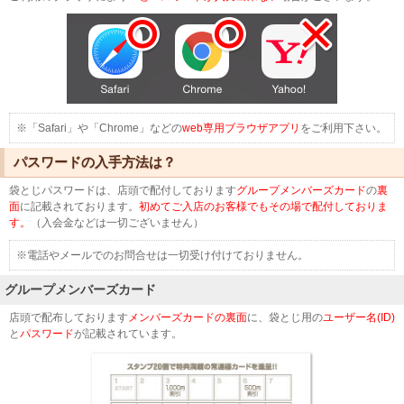
※「Safari」や「Chrome」などの
web専用ブラウザアプリ
をご利用下さい。
パスワードの入手方法は？
袋とじパスワードは、店頭で配付しております
グループメンバーズカード
の
裏
面
に記載されております。
初めてご入店のお客様でもその場で配付しておりま
す。
（入会金などは一切ございません）
※電話やメールでのお問合せは一切受け付けておりません。
グループメンバーズカード
店頭で配布しております
メンバーズカードの裏面
に、袋とじ用の
ユーザー名(ID)
と
パスワード
が記載されています。