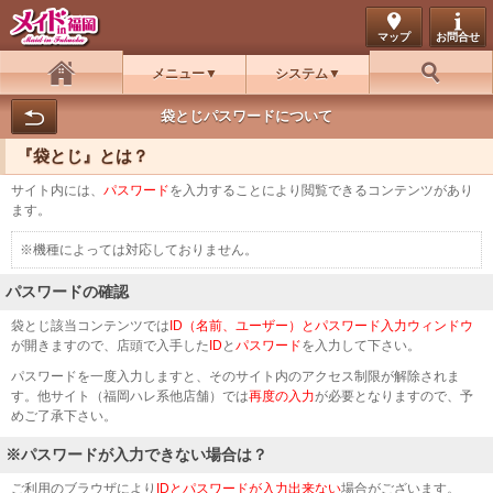
マップ
お問合せ
メニュー
システム
ホーム
お好み検索
袋とじパスワードについて
『袋とじ』とは？
サイト内には、
パスワード
を入力することにより閲覧できるコンテンツがあり
ます。
※機種によっては対応しておりません。
パスワードの確認
袋とじ該当コンテンツでは
ID（名前、ユーザー）とパスワード入力ウィンドウ
が開きますので、店頭で入手した
ID
と
パスワード
を入力して下さい。
パスワードを一度入力しますと、そのサイト内のアクセス制限が解除されま
す。他サイト（福岡ハレ系他店舗）では
再度の入力
が必要となりますので、予
めご了承下さい。
※パスワードが入力できない場合は？
ご利用のブラウザにより
IDとパスワードが入力出来ない
場合がございます。