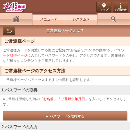
マップ
お問合せ
メニュー
システム
ホーム
お好み検索
ご常連様ページとは？
ご常連様ページ
ご常連様カードをお渡しする際にご登録の"お名前"と"6ケタの数字"を、
パスワ
ード取得ページ
に入力してパスワードを入手し、アクセスできます。裏在籍表
など様々なコンテンツをご用意しております。
ご常連様ページのアクセス方法
ご常連様ページへアクセスするまでの流れを説明します。
1.パスワードの取得
●ご常連様登録した時の『
お名前
』『
ご登録生年月日
』を入力してアクセスしま
す。
パスワードを取得する
2.パスワードの入力